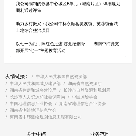
我公司编制的攸县中心城区E单元（城南片区）详细规划
顺利通过评审
助力乡村振兴：我公司中标永顺县灵溪镇、芙蓉镇全域
土地综合整治项目
以七一为炬，照红色足迹 炼党纪钢骨——湖南中纬党支
部开展“七一”主题教育活动
友情链接 :
中华人民共和国自然资源部
中华人民共和国城乡建设部
湖南省自然资源厅
湖南省住房和城乡建设厅
长沙市自然资源和规划局
长沙市人力资源和社会保障局
中国测绘学会
中国地理信息产业协会
湖南省地理信息产业协会
湖南省测绘地理信息学会
河南省中纬测绘规划信息工程有限公司
关于中纬
业务范围