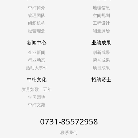
中纬简介
地理信息
管理团队
空间规划
组织机构
工程设计
经营理念
测量测绘
新闻中心
业绩成果
企业新闻
创新成果
行业动态
荣誉成果
活动大事件
项目成果
中纬文化
招纳贤士
岁月如歌十五年
学习园地
中纬文苑
0731-85572958
联系我们