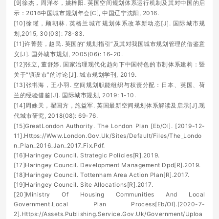
[9]徐杰，周洋岑，姚梓阳. 英国空间规划体系运行机制及其对中国的启
示：2016中国城市规划年会[C], 中国辽宁沈阳, 2016.
[10]徐瑾，顾朝林. 英格兰城市规划体系改革新动态[J]. 国际城市规
划,2015, 30(03): 78-83.
[11]许菁芸，赵民. 英国的“规划指引”及其对我国城市规划管理的借鉴意
义[J]. 国外城市规划, 2005(06): 16-20.
[12]张立, 董舒婷. 国家治理现代化趋向下中国特色的市制体系建构：暨
关于“镇设市”的讨论[J]. 城市规划学刊, 2019.
[13]张书海，王小羽. 空间规划职能组织与权责分配：日本、英国、荷
兰的经验借鉴[J]. 国际城市规划, 2019: 1-10.
[14]周姝天，翟国方，施益军. 英国最新空间规划体系解读及启示[J].现
代城市研究, 2018(08): 69-76.
[15]GreatLondon Authority. The London Plan [Eb/Ol]. [2019-12-
11].Https://Www.London.Gov.Uk/Sites/Default/Files/The_Londo
n_Plan_2016_Jan_2017_Fix.Pdf.
[16]Haringey Council. Strategic Policies[R].2019.
[17]Haringey Council. Development Management Dpd[R].2019.
[18]Haringey Council. Tottenham Area Action Plan[R].2017.
[19]Haringey Council. Site Allocations[R].2017.
[20]Ministry Of Housing Communities And Local
Government.Local Plan Process[Eb/Ol].[2020-7-
2].Https://Assets.Publishing.Service.Gov.Uk/Government/Uploa