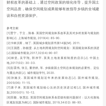
财权改革的基础上，通过空间政策的细化传导，提升国土
空间品质，确保空间规划成果能够有效指导乡镇的全域建
设和自然资源保护。
参考文献
[1]贾宁，于立，陈春. 英国空间规划体系改革及其对乡村发展与规划的
影响[J]. 上海城市规划, 2019(4): 85-90.
[2]卡林沃斯，纳丁. 英国城乡规划原书第14版[M]. 2011.
[3]王国恩，孙靓雯. 从土地利用规划到空间规划：英国规划体系的演进
[J].国际城市规划,2017,32(04):90-97.
[4]林坚, 吴宇翔, 郭净宇. 英美土地发展权制度的启示[J]. 中国土
地,2017(02): 30-33.
[5]彭震伟, 张立, 董舒婷, 等. 乡镇级国土空间总体规划的必要性、定位
与重点内容[J]. 城市规划学刊, 2020.
[6]孙施文. 英国城市规划近年来的发展动态[J]. 国外城市规划,
2005(06): 11-15.
[7]唐子来. 英国城市规划核心法的历史演进过程[J]. 国外城市规
划,2000(01): 10-12.
[8]田颖，耿慧志. 英国空间规划体系各层级衔接问题探讨：以大伦敦地
区规划实践为例[J]. 国际城市规划, 2019,34(02): 86-93.