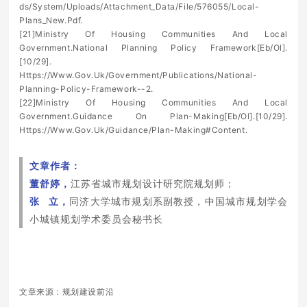
ds/System/Uploads/Attachment_Data/File/576055/Local-
Plans_New.Pdf.
[21]Ministry Of Housing Communities And Local
Government.National Planning Policy Framework[Eb/Ol].
[10/29].
Https://Www.Gov.Uk/Government/Publications/National-
Planning-Policy-Framework--2.
[22]Ministry Of Housing Communities And Local
Government.Guidance On Plan-Making[Eb/Ol].[10/29].
Https://Www.Gov.Uk/Guidance/Plan-Making#Content.
文章作者：
董舒婷，
江苏省城市规划设计研究院规划师；
张 立，
同济大学城市规划系副教授，中国城市规划学会
小城镇规划学术委员会秘书长
文章来源：规划建设前沿