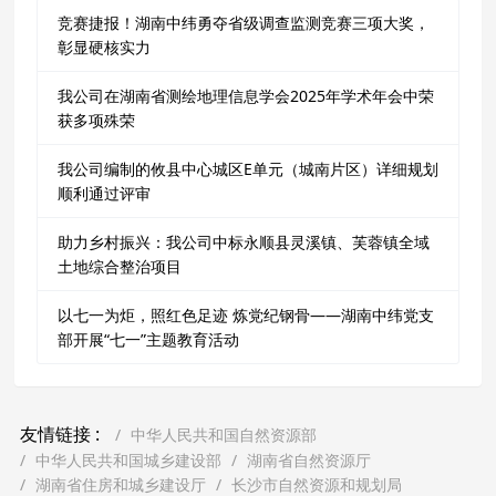
竞赛捷报！湖南中纬勇夺省级调查监测竞赛三项大奖，
彰显硬核实力
我公司在湖南省测绘地理信息学会2025年学术年会中荣
获多项殊荣
我公司编制的攸县中心城区E单元（城南片区）详细规划
顺利通过评审
助力乡村振兴：我公司中标永顺县灵溪镇、芙蓉镇全域
土地综合整治项目
以七一为炬，照红色足迹 炼党纪钢骨——湖南中纬党支
部开展“七一”主题教育活动
友情链接 :
中华人民共和国自然资源部
中华人民共和国城乡建设部
湖南省自然资源厅
湖南省住房和城乡建设厅
长沙市自然资源和规划局