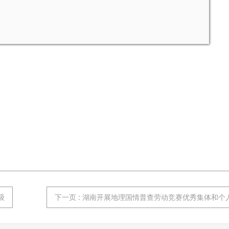
级
下一页
: 湖南开展地理国情普查劳动竞赛优秀集体和个人将申报省“五一劳动奖章”和“工人先