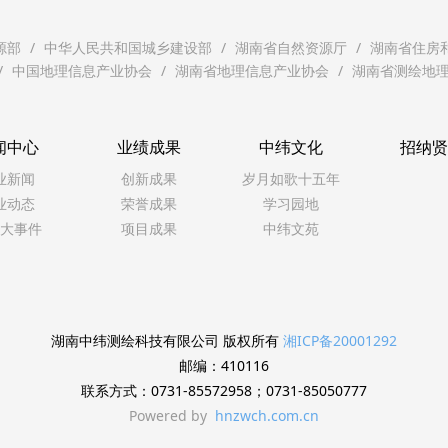
源部
中华人民共和国城乡建设部
湖南省自然资源厅
湖南省住房
中国地理信息产业协会
湖南省地理信息产业协会
湖南省测绘地
闻中心
业绩成果
中纬文化
招纳
业新闻
创新成果
岁月如歌十五年
业动态
荣誉成果
学习园地
大事件
项目成果
中纬文苑
湖南中纬测绘科技有限公司 版权所有
湘ICP备20001292
邮编：410116
联系方式：0731-85572958；0731-85050777
Powered by
hnzwch.com.cn