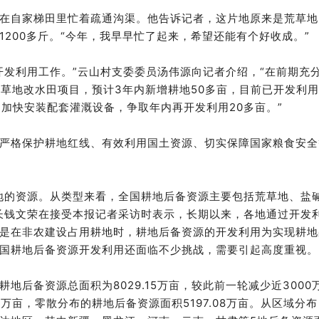
在自家梯田里忙着疏通沟渠。他告诉记者，这片地原来是荒草地
200多斤。“今年，我早早忙了起来，希望还能有个好收成。”
开发利用工作。”云山村支委委员汤伟源向记者介绍，“在前期充
荒草地改水田项目，预计3年内新增耕地50多亩，目前已开发利用
，加快安装配套灌溉设备，争取年内再开发利用20多亩。”
严格保护耕地红线、有效利用国土资源、切实保障国家粮食安全
地的资源。从类型来看，全国耕地后备资源主要包括荒草地、盐
长钱文荣在接受本报记者采访时表示，长期以来，各地通过开发
是在非农建设占用耕地时，耕地后备资源的开发利用为实现耕地
国耕地后备资源开发利用还面临不少挑战，需要引起高度重视。
地后备资源总面积为8029.15万亩，较此前一轮减少近3000
7万亩，零散分布的耕地后备资源面积5197.08万亩。从区域分布