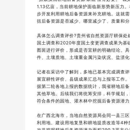
1.13亿亩，当前耕地保护面临新形势新压
步开发利用耕地后备资源来补充耕地。这就需
括后备资源是否减少、哪里减少了、质量和分
具体怎么调查评价?贵州省自然资源厅耕保处
国土调查和2020年度国土变更调查成果为基
图斑进行评价，形成是否宜耕的明确结论。具
件、土壤质地、土壤重金属污染状况、盐渍化
记者在采访中了解到，多地已基本完成调查评
展宜耕性评价、县级成果汇总与上报等工作。
据第二轮各地上报的数据统计，我省耕地后备
其他草地。后续我们将统筹安排，科学规划，
符合条件的园地、灌木林中挖掘后备资源潜力
在广西北海市，当地自然资源局会同一县三区
利用地、建设用地复垦和耕地提质改造等4种
次共挖掘耕地后备资源潜力面积290.3平方公