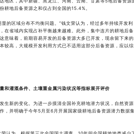
达地区，其中新疆、黑龙江、河南、云南、甘肃等5地后备资源
耕地后备资源之和仅占到全国的15.4%。
明显的区域分布不均衡问题。”钱文荣认为，经过多年持续开发利
，在省域内实现占补平衡越来越难。此外，集中连片的耕地后备
这意味着，前期容易开发的后备资源大多已开发，现余留下来的
本较高，大规模开发利用方式已不适用这部分后备资源，应以综
量和灌溉条件、土壤重金属污染状况等指标展开评价
发生新的变化。为进一步摸清全国补充耕地潜力状况，自然资源
作，并明确于今年5月至6月开展国家级耕地后备资源潜力数据
钱文荣认为，根据第三次全国国土调查，10年间全国耕地地类减少