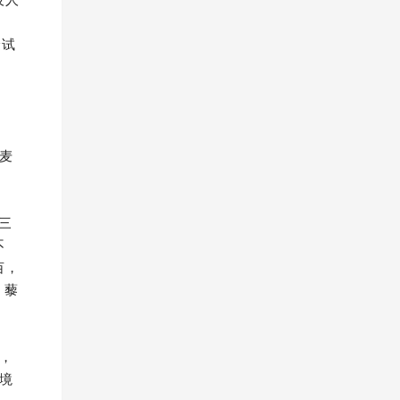
验试
麦
三
不
亩，
、藜
，
境