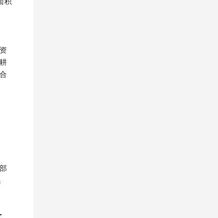
面积
资
耕
合
部
集
了