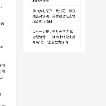
利通过评审
，
助力乡村振兴：我公司中标永
顺县灵溪镇、芙蓉镇全域土地
综合整治项目
分调
以七一为炬，照红色足迹 炼
党纪钢骨——湖南中纬党支部
开展“七一”主题教育活动
等
碱地
利用
占
万