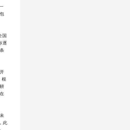
一
包
全国
标逐
条
开
。根
耕
在
未
，此
公