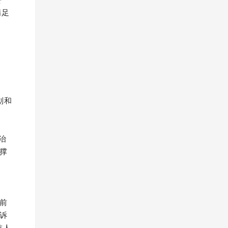
满足
划和
治
撑
前
诉
技人