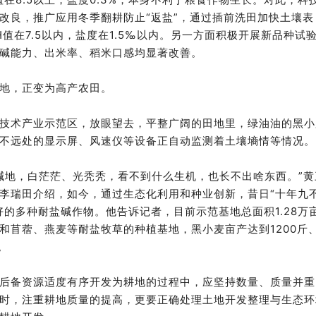
改良，推广应用冬季翻耕防止“返盐”，通过插前洗田加快土壤表
值在7.5以内，盐度在1.5‰以内。另一方面积极开展新品种试
碱能力、出米率、稻米口感均显著改善。
地，正变为高产农田。
技术产业示范区，放眼望去，平整广阔的田地里，绿油油的黑小
不远处的显示屏、风速仪等设备正自动监测着土壤墒情等情况。
盐碱地，白茫茫、光秃秃，看不到什么生机，也长不出啥东西。”黄
李瑞田介绍，如今，通过生态化利用和种业创新，昔日“十年九
的多种耐盐碱作物。他告诉记者，目前示范基地总面积1.28万
和苜蓿、燕麦等耐盐牧草的种植基地，黑小麦亩产达到1200斤
。
后备资源适度有序开发为耕地的过程中，应坚持数量、质量并重
时，注重耕地质量的提高，更要正确处理土地开发整理与生态环