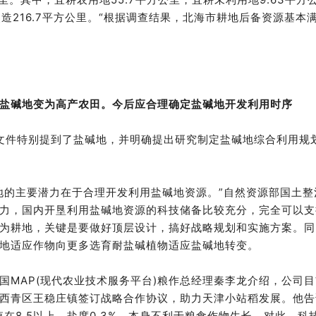
改造216.7平方公里。“根据调查结果，北海市耕地后备资源基本
盐碱地变为高产农田。今后应合理确定盐碱地开发利用时序
文件特别提到了盐碱地，并明确提出研究制定盐碱地综合利用规
地的主要潜力在于合理开发利用盐碱地资源。”自然资源部国土整
力，国内开垦利用盐碱地资源的科技储备比较充分，完全可以支
为耕地，关键是要做好顶层设计，搞好战略规划和实施方案。同
地适应作物向更多选育耐盐碱植物适应盐碱地转变。
国MAP(现代农业技术服务平台)粮作总经理秦李龙介绍，公司目
西青区王稳庄镇签订战略合作协议，助力天津小站稻发展。他告
在8.5以上，盐度0.3%，本身不利于粮食作物生长。对此，科