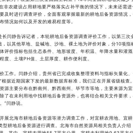
力。在非农建设占用耕地要严格落实占补平衡的情况下，未来还需进
要及时进行调查评价，全面客观掌握最新的耕地后备资源情况，
布情况如何以及开发的难易程度等。
处长闫静告诉记者，本轮耕地后备资源调查评价工作，以第三次
础，以其他草地、盐碱地、沙地、裸土地为评价对象，分10项指
体评价指标包括生态条件、地形坡度、年积温、年降水量和灌溉
程度、土壤PH值、土层厚度、耕作便利度。
价工作。闫静介绍，贵州省已完成收集整理资料与指标矢量化、
“根据近期国家下发的最新数据库标准，我们正在开展省级核查
资源主要分布在黔南州、黔西南州、毕节市等地，主要来源为宜
除了在未利用地中找耕地后备资源外，也将结合相关文件要求，
。”闫静说。
开展北海市耕地后备资源等潜力调查工作，对宜耕农用地、宜耕
类型耕地后备资源进行调查。北海市自然资源局相关负责人介绍
里。其中，宜耕农用地55.7平方公里，宜耕未利用地9.63平方