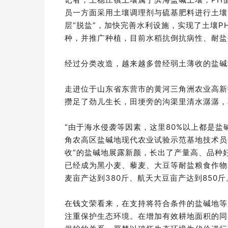
员一方面采用土壤调理剂与硫基肥料进行土壤
层“脱盐”，加快完善水利设施，实现了土壤PH
种，并推广种植，目前水稻抗倒抗病性、耐盐
经过分类改造，越来越多曾经弱土薄收的盐碱
走进位于山东省东营市的黄河三角洲农业高新
攒足了劲儿生长，田埂旁的沟渠里清水潺潺，
“由于海水侵袭等因素，这里80%以上都是
角农高区盐碱地现代农业试验示范基地技术员
收”的盐碱地展露新颜，长出了产量高、品种好
已经成为黑小麦、藜麦、大豆等耐盐粮食作物
麦亩产达到380斤、航天大豆亩产达到850斤
在钱文荣看来，在支持将符合条件的盐碱地等
注重保护生态环境。在增加有效耕地面积的同