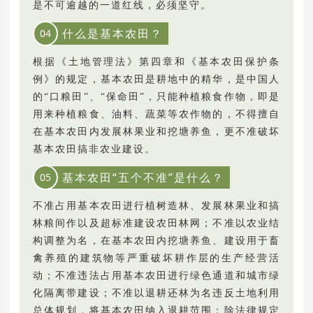
是不可逾越的一道红线，必须坚守。
什么是基本农田？
04
根据《土地管理法》第四章和《基本农田保护条
例》的规定，基本农田是耕地中的精华，是中国人
的“口粮田”、“保命田”，只能种植粮食作物，即是
用来种植粮食、油料、蔬菜等农作物的，不得擅自
在基本农田内发展林果业和挖塘养鱼，更不准破坏
基本农田搞非农业建设。
基本农田“五个不准”是什么？
05
不准占用基本农田进行植树造林、发展林果业和搞
林粮间作以及超标准建设农田林网；不准以农业结
构调整为名，在基本农田内挖塘养鱼、建设用于畜
禽养殖的建筑物等严重破坏耕作层的生产经营活
动；不准违法占用基本农田进行绿色通道和城市绿
化隔离带建设；不准以退耕还林为名违反土地利用
总体规划，将基本农田纳入退耕范围；除法律规定