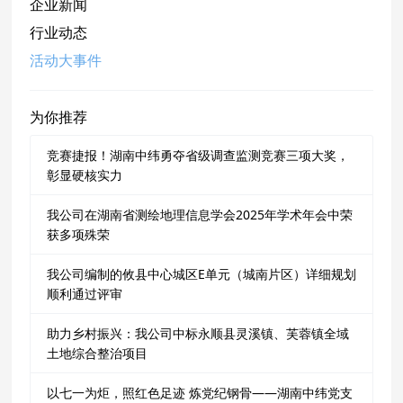
企业新闻
行业动态
活动大事件
为你推荐
竞赛捷报！湖南中纬勇夺省级调查监测竞赛三项大奖，
彰显硬核实力
我公司在湖南省测绘地理信息学会2025年学术年会中荣
获多项殊荣
我公司编制的攸县中心城区E单元（城南片区）详细规划
顺利通过评审
助力乡村振兴：我公司中标永顺县灵溪镇、芙蓉镇全域
土地综合整治项目
以七一为炬，照红色足迹 炼党纪钢骨——湖南中纬党支