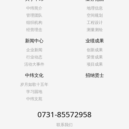
中纬简介
地理信息
管理团队
空间规划
组织机构
工程设计
经营理念
测量测绘
新闻中心
业绩成果
企业新闻
创新成果
行业动态
荣誉成果
活动大事件
项目成果
中纬文化
招纳贤士
岁月如歌十五年
学习园地
中纬文苑
0731-85572958
联系我们