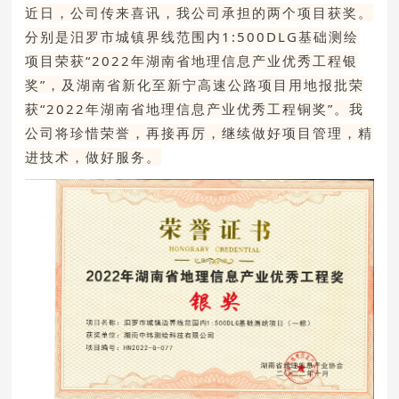
近日，公司
传来喜讯，我公司承担的两个项目获奖。
分别是汨罗市城镇界线范围内
1:500DLG
基础测绘
项目
荣获
“
2022
年湖南省地理信息产业优秀工程银
奖
”
，及湖南省新化至新宁高速公路项目用地报批荣
获
“
2022
年湖南省地理信息产业优秀工程铜奖
”
。
我
公司
将珍惜荣誉，再接再厉，继续做好
项目管理，精
进技术，做好服务
。