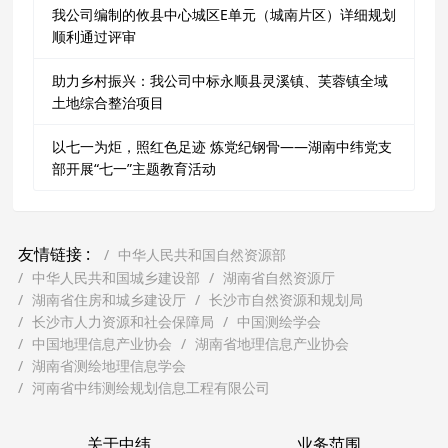
我公司编制的攸县中心城区E单元（城南片区）详细规划
顺利通过评审
助力乡村振兴：我公司中标永顺县灵溪镇、芙蓉镇全域
土地综合整治项目
以七一为炬，照红色足迹 炼党纪钢骨——湖南中纬党支
部开展“七一”主题教育活动
友情链接 :
中华人民共和国自然资源部
中华人民共和国城乡建设部
湖南省自然资源厅
湖南省住房和城乡建设厅
长沙市自然资源和规划局
长沙市人力资源和社会保障局
中国测绘学会
中国地理信息产业协会
湖南省地理信息产业协会
湖南省测绘地理信息学会
河南省中纬测绘规划信息工程有限公司
关于中纬
业务范围