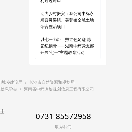
利通过评审
助力乡村振兴：我公司中标永
顺县灵溪镇、芙蓉镇全域土地
综合整治项目
以七一为炬，照红色足迹 炼
党纪钢骨——湖南中纬党支部
开展“七一”主题教育活动
和城乡建设厅
长沙市自然资源和规划局
理信息学会
河南省中纬测绘规划信息工程有限公司
贤士
0731-85572958
联系我们