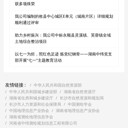
获多项殊荣
我公司编制的攸县中心城区E单元（城南片区）详细规划
顺利通过评审
助力乡村振兴：我公司中标永顺县灵溪镇、芙蓉镇全域
土地综合整治项目
以七一为炬，照红色足迹 炼党纪钢骨——湖南中纬党支
部开展“七一”主题教育活动
友情链接 :
中华人民共和国自然资源部
中华人民共和国城乡建设部
湖南省自然资源厅
湖南省住房和城乡建设厅
长沙市自然资源和规划局
长沙市人力资源和社会保障局
中国测绘学会
中国地理信息产业协会
湖南省地理信息产业协会
湖南省测绘地理信息学会
河南省中纬测绘规划信息工程有限公司