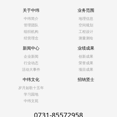
关于中纬
业务范围
中纬简介
地理信息
管理团队
空间规划
组织机构
工程设计
经营理念
测量测绘
新闻中心
业绩成果
企业新闻
创新成果
行业动态
荣誉成果
活动大事件
项目成果
中纬文化
招纳贤士
岁月如歌十五年
学习园地
中纬文苑
0731-85572958