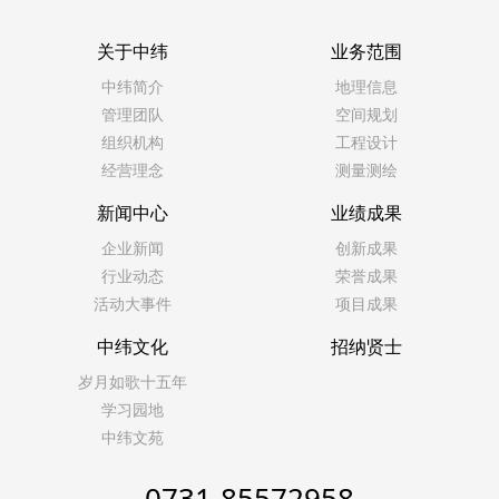
关于中纬
业务范围
中纬简介
地理信息
管理团队
空间规划
组织机构
工程设计
经营理念
测量测绘
新闻中心
业绩成果
企业新闻
创新成果
行业动态
荣誉成果
活动大事件
项目成果
中纬文化
招纳贤士
岁月如歌十五年
学习园地
中纬文苑
0731-85572958