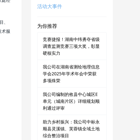
家庭经
活动大事件
目、
为你推荐
技术服
竞赛捷报！湖南中纬勇夺省级
调查监测竞赛三项大奖，彰显
硬核实力
我公司在湖南省测绘地理信息
学会2025年学术年会中荣获
多项殊荣
我公司编制的攸县中心城区E
单元（城南片区）详细规划顺
利通过评审
助力乡村振兴：我公司中标永
顺县灵溪镇、芙蓉镇全域土地
综合整治项目