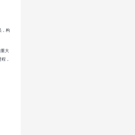
员，构
。
的重大
进程，