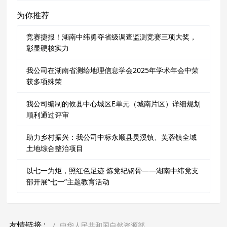
为你推荐
竞赛捷报！湖南中纬勇夺省级调查监测竞赛三项大奖，
彰显硬核实力
我公司在湖南省测绘地理信息学会2025年学术年会中荣
获多项殊荣
我公司编制的攸县中心城区E单元（城南片区）详细规划
顺利通过评审
助力乡村振兴：我公司中标永顺县灵溪镇、芙蓉镇全域
土地综合整治项目
以七一为炬，照红色足迹 炼党纪钢骨——湖南中纬党支
部开展“七一”主题教育活动
友情链接 :
中华人民共和国自然资源部