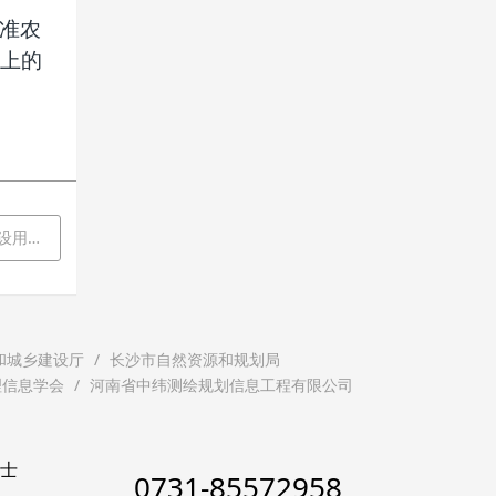
准农
上的
标）设计
和城乡建设厅
长沙市自然资源和规划局
理信息学会
河南省中纬测绘规划信息工程有限公司
贤士
0731-85572958