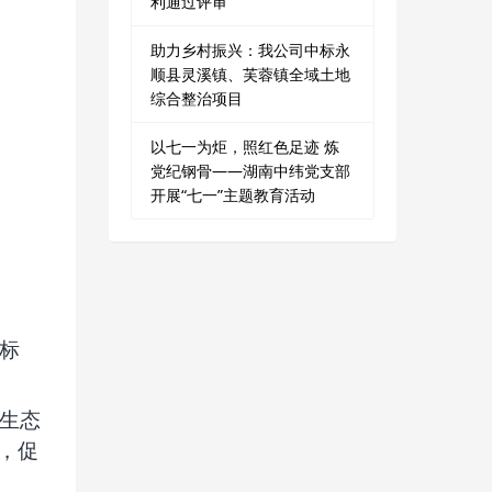
利通过评审
助力乡村振兴：我公司中标永
顺县灵溪镇、芙蓉镇全域土地
综合整治项目
以七一为炬，照红色足迹 炼
党纪钢骨——湖南中纬党支部
开展“七一”主题教育活动
标
生态
，促