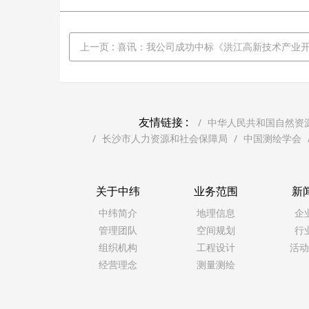
上一页
: 喜讯：我公司成功中标《洪江高新技术产业开发区（洪江区）调区扩区项目涉及桂花园乡土地利用总体规
友情链接 :
中华人民共和国自然资
长沙市人力资源和社会保障局
中国测绘学会
关于中纬
业务范围
新
中纬简介
地理信息
企
管理团队
空间规划
行
组织机构
工程设计
活动
经营理念
测量测绘