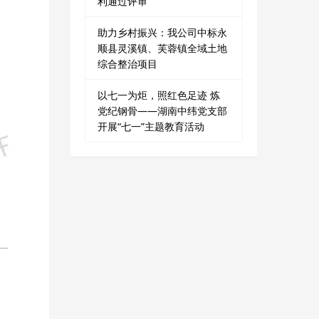
利通过评审
助力乡村振兴：我公司中标永
顺县灵溪镇、芙蓉镇全域土地
综合整治项目
以七一为炬，照红色足迹 炼
党纪钢骨——湖南中纬党支部
开展“七一”主题教育活动