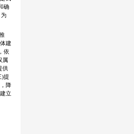
和确
，为
快推
体建
，依
权属
提供
)提
，降
建立