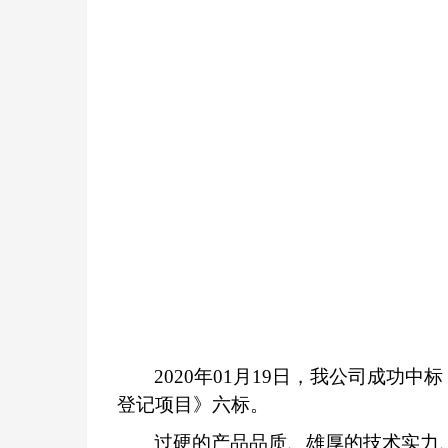
20
20
年
01
月
19
日，我公司成功中标
登记项目
》
六标。
过硬的产品品质、雄厚的技术实力