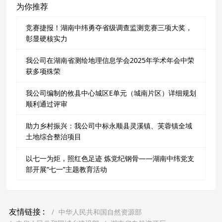
为你推荐
竞赛捷报！湖南中纬勇夺省级调查监测竞赛三项大奖，
彰显硬核实力
我公司在湖南省测绘地理信息学会2025年学术年会中荣
获多项殊荣
我公司编制的攸县中心城区E单元（城南片区）详细规划
顺利通过评审
助力乡村振兴：我公司中标永顺县灵溪镇、芙蓉镇全域
土地综合整治项目
以七一为炬，照红色足迹 炼党纪钢骨——湖南中纬党支
部开展“七一”主题教育活动
友情链接 :
中华人民共和国自然资源部