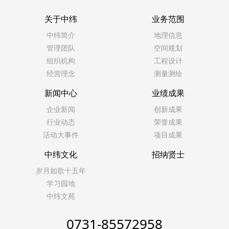
关于中纬
业务范围
中纬简介
地理信息
管理团队
空间规划
组织机构
工程设计
经营理念
测量测绘
新闻中心
业绩成果
企业新闻
创新成果
行业动态
荣誉成果
活动大事件
项目成果
中纬文化
招纳贤士
岁月如歌十五年
学习园地
中纬文苑
0731-85572958