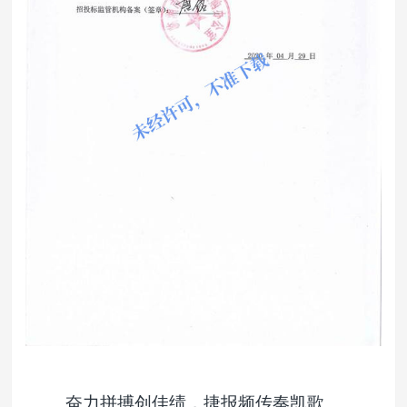
奋力拼搏创佳绩，捷报频传奏凯歌。