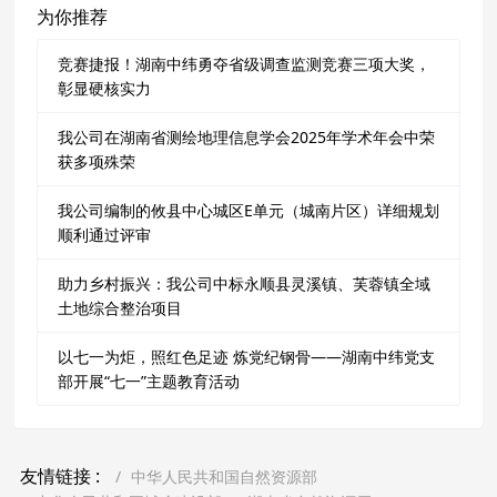
为你推荐
竞赛捷报！湖南中纬勇夺省级调查监测竞赛三项大奖，
彰显硬核实力
我公司在湖南省测绘地理信息学会2025年学术年会中荣
获多项殊荣
我公司编制的攸县中心城区E单元（城南片区）详细规划
顺利通过评审
助力乡村振兴：我公司中标永顺县灵溪镇、芙蓉镇全域
土地综合整治项目
以七一为炬，照红色足迹 炼党纪钢骨——湖南中纬党支
部开展“七一”主题教育活动
友情链接 :
中华人民共和国自然资源部