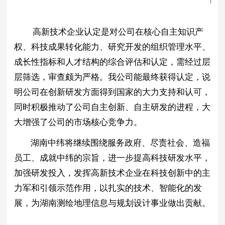
高新技术企业认定是对公司在核心自主知识产
权、科技成果转化能力、研究开发的组织管理水平、
成长性指标和人才结构的综合评估和认定，需经过层
层筛选，审查颇为严格。我公司能最终获得认定，说
明公司在创新研发方面得到国家的大力支持和认可，
同时积极推动了
公司
自主创新、自主研发的进程，大
大
增强
了公司的
市场核心竞争力。
湖南中纬
将继续围绕
服务政府、尽责社会、造福
员工、成就中纬
的
宗旨
，进一步提高科技研发
水平
，
加强研发投入，发挥高新技术企业在科技创新中的主
力军和引领示范作用，以扎实的
技术
、智能化
的
发
展，为湖南测绘地理信息
与规划设计
事业做出贡献。