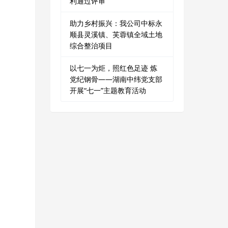
利通过评审
助力乡村振兴：我公司中标永
顺县灵溪镇、芙蓉镇全域土地
综合整治项目
以七一为炬，照红色足迹 炼
党纪钢骨——湖南中纬党支部
开展“七一”主题教育活动