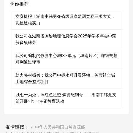
为你推荐
竞赛捷报！湖南中纬勇夺省级调查监测竞赛三项大奖，
彰显硬核实力
我公司在湖南省测绘地理信息学会2025年学术年会中荣
获多项殊荣
我公司编制的攸县中心城区E单元（城南片区）详细规划
顺利通过评审
助力乡村振兴：我公司中标永顺县灵溪镇、芙蓉镇全域
土地综合整治项目
以七一为炬，照红色足迹 炼党纪钢骨——湖南中纬党支
部开展“七一”主题教育活动
友情链接 :
中华人民共和国自然资源部