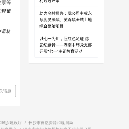
利通过评审
发票等
过程留
助力乡村振兴：我公司中标永
顺县灵溪镇、芙蓉镇全域土地
综合整治项目
申请材
以七一为炬，照红色足迹 炼
党纪钢骨——湖南中纬党支部
开展“七一”主题教育活动
相关话题
和城乡建设厅
长沙市自然资源和规划局