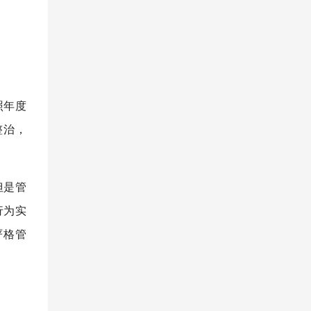
照年度
整治，
但是管
行为实
严格管