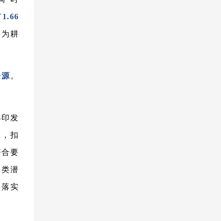
有
1.66
类为耕
来源
。
年印发
上，扣
符合要
三类潜
、落实