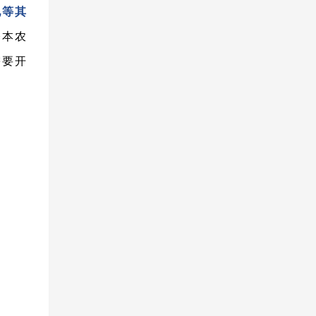
地等其
基本农
需要开