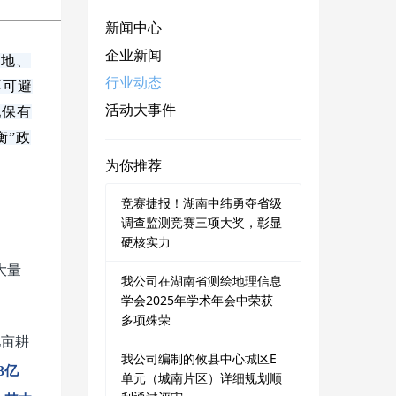
新闻中心
企业新闻
林地、
行业动态
不可避
活动大事件
地保有
衡”政
为你推荐
竞赛捷报！湖南中纬勇夺省级
调查监测竞赛三项大奖，彰显
硬核实力
大量
我公司在湖南省测绘地理信息
学会2025年学术年会中荣获
多项殊荣
亿亩耕
我公司编制的攸县中心城区E
3亿
单元（城南片区）详细规划顺