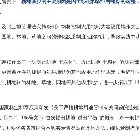
的情况下，
耕地减少的主要原因是国土绿化和农业种植结构调整
。
法》及《土地管理法实施条例》均将控制农用地转为建设用地作为
、园地、林地、草地之间的转化缺乏制度性的约束，导致实践中
院连续作出了坚决制止耕地“非农化”、防止耕地“非粮化”的决策
例》更是首次在法规层面对耕地转为其他农用地作出规定，明确“国
控制耕地转为林地、草地、园地等其他农用地”，进一步拓展了土
农村部 国家林业和草原局印发《关于严格耕地用途管制有关问题的通知
发〔2021〕166号文”）首次提出耕地“进出平衡”的概念，对一般
”，并要求各省市结合本地实际情况出台具体办法，细化管制措