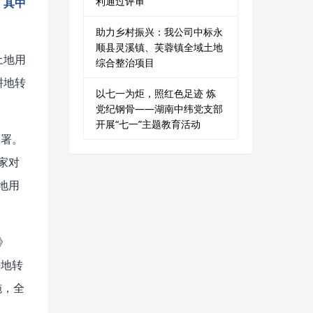
利通过评审
，其中
助力乡村振兴：我公司中标永
顺县灵溪镇、芙蓉镇全域土地
土地用
综合整治项目
耕地转
以七一为炬，照红色足迹 炼
党纪钢骨——湖南中纬党支部
开展“七一”主题教育活动
部署。
家对
地用
》
耕地转
施，全