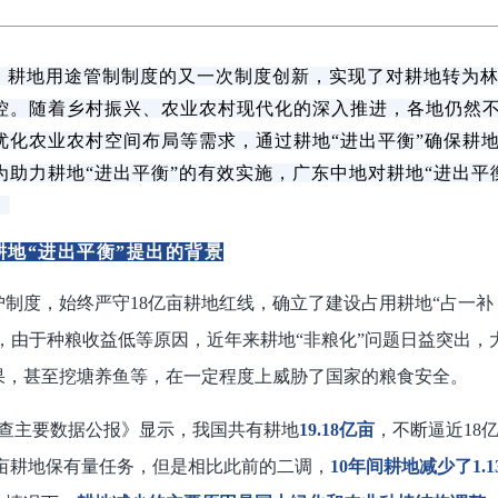
后，耕地用途管制制度的又一次制度创新，实现了对耕地转为
控。随着乡村振兴、农业农村现代化的深入推进，各地仍然
优化农业农村空间布局等需求，通过耕地“进出平衡”确保耕
助力耕地“进出平衡”的有效实施，广东中地对耕地“进出平
。
耕地“进出平衡”提出的背景
制度，始终严守18亿亩耕地红线，确立了建设占用耕地“占一补
而，由于种粮收益低等原因，近年来耕地“非粮化”问题日益突出，
果，甚至挖塘养鱼等，在一定程度上威胁了国家的粮食安全。
土调查主要数据公报》显示，我国共有耕地
19.18亿亩
，不断逼近18
5亿亩耕地保有量任务，但是相比此前的二调，
10年间耕地减少了1.1