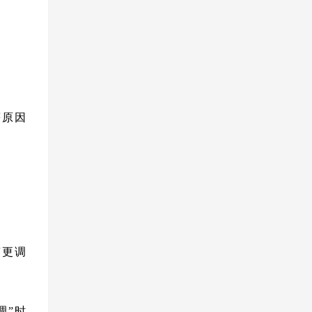
等原因
变更调
调”时