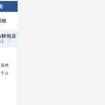
，虽然
用于占