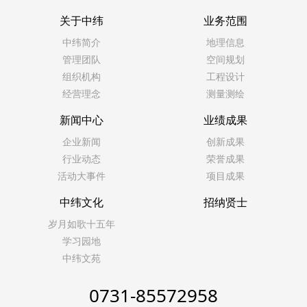
关于中纬
业务范围
中纬简介
地理信息
管理团队
空间规划
组织机构
工程设计
经营理念
测量测绘
新闻中心
业绩成果
企业新闻
创新成果
行业动态
荣誉成果
活动大事件
项目成果
中纬文化
招纳贤士
岁月如歌十五年
学习园地
中纬文苑
0731-85572958