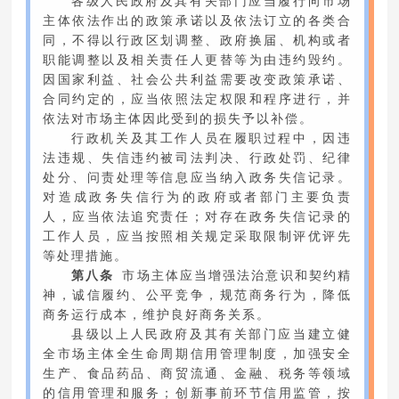
各级人民政府及其有关部门应当履行向市场
主体依法作出的政策承诺以及依法订立的各类合
同，不得以行政区划调整、政府换届、机构或者
职能调整以及相关责任人更替等为由违约毁约。
因国家利益、社会公共利益需要改变政策承诺、
合同约定的，应当依照法定权限和程序进行，并
依法对市场主体因此受到的损失予以补偿。
行政机关及其工作人员在履职过程中，因违
法违规、失信违约被司法判决、行政处罚、纪律
处分、问责处理等信息应当纳入政务失信记录。
对造成政务失信行为的政府或者部门主要负责
人，应当依法追究责任；对存在政务失信记录的
工作人员，应当按照相关规定采取限制评优评先
等处理措施。
第八条
市场主体应当增强法治意识和契约精
神，诚信履约、公平竞争，规范商务行为，降低
商务运行成本，维护良好商务关系。
县级以上人民政府及其有关部门应当建立健
全市场主体全生命周期信用管理制度，加强安全
生产、食品药品、商贸流通、金融、税务等领域
的信用管理和服务；创新事前环节信用监管，按