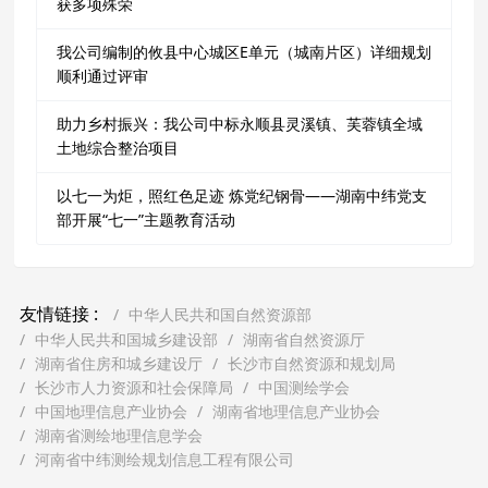
获多项殊荣
我公司编制的攸县中心城区E单元（城南片区）详细规划
顺利通过评审
助力乡村振兴：我公司中标永顺县灵溪镇、芙蓉镇全域
土地综合整治项目
以七一为炬，照红色足迹 炼党纪钢骨——湖南中纬党支
部开展“七一”主题教育活动
友情链接 :
中华人民共和国自然资源部
中华人民共和国城乡建设部
湖南省自然资源厅
湖南省住房和城乡建设厅
长沙市自然资源和规划局
长沙市人力资源和社会保障局
中国测绘学会
中国地理信息产业协会
湖南省地理信息产业协会
湖南省测绘地理信息学会
河南省中纬测绘规划信息工程有限公司